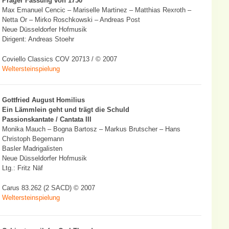
Prager Fassung von 1750
Max Emanuel Cencic – Mariselle Martinez – Matthias Rexroth –
Netta Or – Mirko Roschkowski – Andreas Post
Neue Düsseldorfer Hofmusik
Dirigent: Andreas Stoehr
Coviello Classics COV 20713 / © 2007
Weltersteinspielung
Gottfried August Homilius
Ein Lämmlein geht und trägt die Schuld
Passionskantate / Cantata III
Monika Mauch – Bogna Bartosz – Markus Brutscher – Hans
Christoph Begemann
Basler Madrigalisten
Neue Düsseldorfer Hofmusik
Ltg.: Fritz Näf
Carus 83.262 (2 SACD) © 2007
Weltersteinspielung