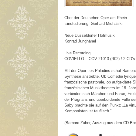
Chor der Deutschen Oper am Rhein
Einstudierung: Gerhard Michalski
Neue Düsseldorfer Hofmusik
Konrad Junghänel
Live Recording
COVIELLO – COV 21013 (R02) / 2 CD’s 
Mit der Oper Les Paladins schuf Rameau
Synthese anstrebte. Ob Comédie lyrique, 
französische pastorale, ob aufgeklärte 
französischen Musiktheaters im 18. Jahrh
verbinden sich Märchen und Farce, Erot
der Prägnanz und überbordende Fülle se
Saby brachte sie auf den Punkt: „La virtu
Komponisten ist teuflisch.“
(Barbara Zuber, Auszug aus dem CD-Boo