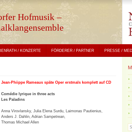
orfer Hofmusik –
nalklangensemble
BENRATH / KONZERTE
FÖRDERER / PARTNER
PRESSE / ME
M
Jean-Phiippe Rameaus späte Oper erstmals komplett auf CD
Comédie lyrique in three acts
Les Paladins
Anna Virovlansky, Julia Elena Surdu, Laimonas Pautienius,
Anders J. Dahlin, Adrian Sampetrean,
Thomas Michael Allen
S