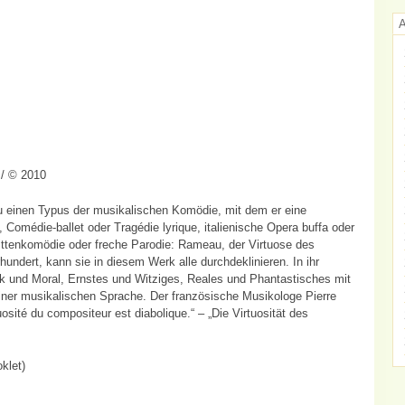
/ © 2010
 einen Typus der musikalischen Komödie, mit dem er eine
Comédie-ballet oder Tragédie lyrique, italienische Opera buffa oder
Sittenkomödie oder freche Parodie: Rameau, der Virtuose des
undert, kann sie in diesem Werk alle durchdeklinieren. In ihr
ik und Moral, Ernstes und Witziges, Reales und Phantastisches mit
iner musikalischen Sprache. Der französische Musikologe Pierre
osité du compositeur est diabolique.“ – „Die Virtuosität des
klet)